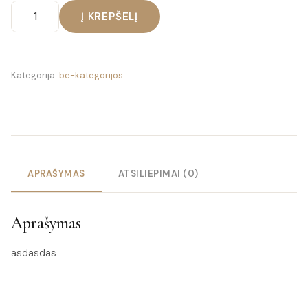
produkto
Į KREPŠELĮ
kiekis:
was:
is:
testas
15.00 €.
10.00 €.
Kategorija:
be-kategorijos
APRAŠYMAS
ATSILIEPIMAI (0)
Aprašymas
asdasdas