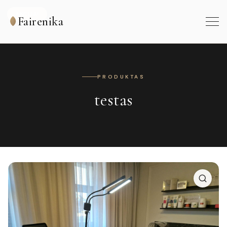
AKCIJA!
Fairenika
PRODUKTAS
testas