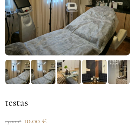
testas
Original
Current
10.00
€
15.00
€
price
price