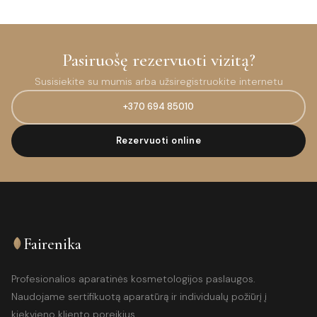
Pasiruošę rezervuoti vizitą?
Susisiekite su mumis arba užsiregistruokite internetu
+370 694 85010
Rezervuoti online
Fairenika
Profesionalios aparatinės kosmetologijos paslaugos.
Naudojame sertifikuotą aparatūrą ir individualų požiūrį į
kiekvieno kliento poreikius.