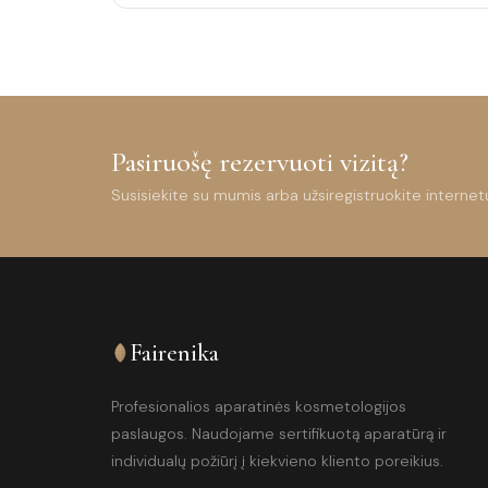
was:
is:
15.00 €.
10.00 €.
Pasiruošę rezervuoti vizitą?
Susisiekite su mumis arba užsiregistruokite internet
Fairenika
Profesionalios aparatinės kosmetologijos
paslaugos. Naudojame sertifikuotą aparatūrą ir
individualų požiūrį į kiekvieno kliento poreikius.