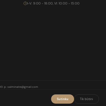
I-V: 9:00 - 18:00, VI: 10:00 - 15:00
0
El. p.:
salminaite@gmail.com
Sutinku
Tik būtini