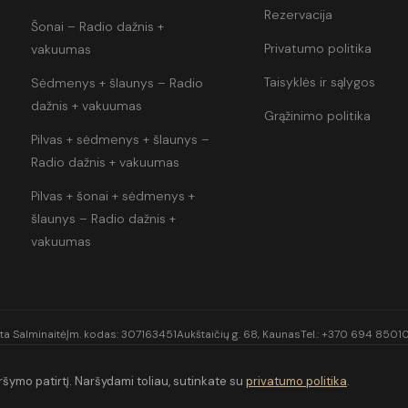
Rezervacija
Šonai – Radio dažnis +
Privatumo politika
vakuumas
Taisyklės ir sąlygos
Sėdmenys + šlaunys – Radio
dažnis + vakuumas
Grąžinimo politika
Pilvas + sėdmenys + šlaunys –
Radio dažnis + vakuumas
Pilvas + šonai + sėdmenys +
šlaunys – Radio dažnis +
vakuumas
ta Salminaitė
Įm. kodas: 307163451
Aukštaičių g. 68, Kaunas
Tel.:
+370 694 8501
šymo patirtį. Naršydami toliau, sutinkate su
privatumo politika
.
© 2026 Fairenika. Visos teisės saugomos.