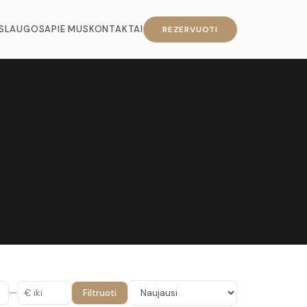
SLAUGOS
APIE MUS
KONTAKTAI
REZERVUOTI
—
Filtruoti