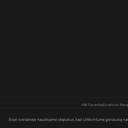
MB Fairenika
Direktorė: Rena
Šioje svetainėje naudojame slapukus, kad užtikrintume geriausią nar