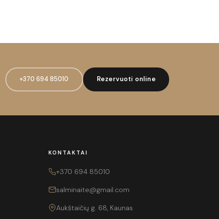
+370 694 85010
Rezervuoti online
KONTAKTAI
+370 694 85010
salminaite@gmail.com
Aukštaičių g. 68, Kaunas