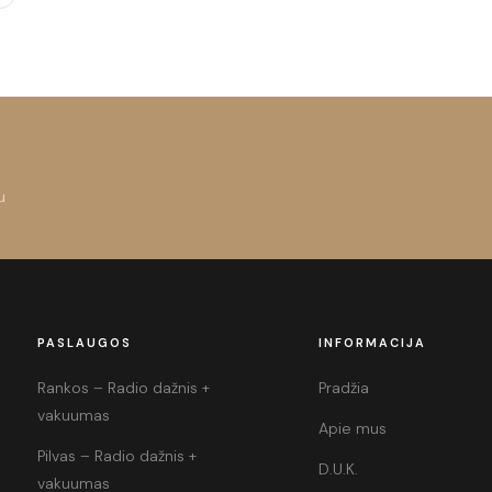
u
PASLAUGOS
INFORMACIJA
Rankos – Radio dažnis +
Pradžia
vakuumas
Apie mus
Pilvas – Radio dažnis +
D.U.K.
vakuumas