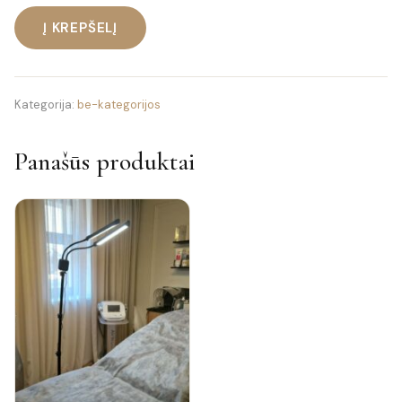
Į KREPŠELĮ
produkto
kiekis:
Procedūros
rezervacija
Kategorija:
be-kategorijos
Panašūs produktai