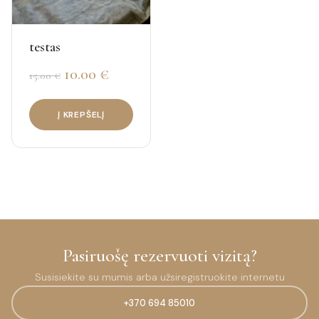
testas
Original
Current
10.00
€
15.00
€
price
price
Į KREPŠELĮ
was:
is:
15.00 €.
10.00 €.
Pasiruošę rezervuoti vizitą?
Susisiekite su mumis arba užsiregistruokite internetu
+370 694 85010