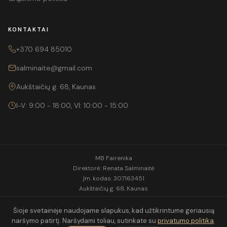
KONTAKTAI
+370 694 85010
salminaite@gmail.com
Aukštaičių g. 68, Kaunas
I-V: 9:00 - 18:00, VI: 10:00 - 15:00
MB Fairenika
Direktorė: Renata Salminaitė
Įm. kodas: 307163451
Aukštaičių g. 68, Kaunas
Tel.:
+370 694 85010
El. p.:
salminaite@gmail.com
Šioje svetainėje naudojame slapukus, kad užtikrintume geriausią
naršymo patirtį. Naršydami toliau, sutinkate su
privatumo politika
.