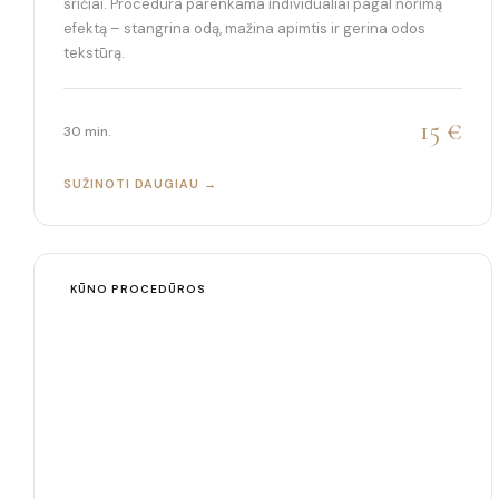
sričiai. Procedūra parenkama individualiai pagal norimą
efektą – stangrina odą, mažina apimtis ir gerina odos
tekstūrą.
15 €
30 min.
SUŽINOTI DAUGIAU →
KŪNO PROCEDŪROS