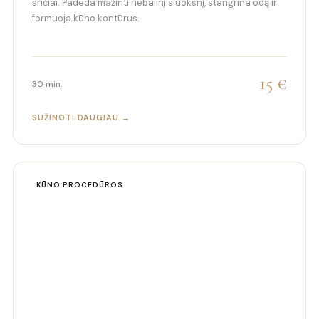
sričiai. Padeda mažinti riebalinį sluoksnį, stangrina odą ir
formuoja kūno kontūrus.
15 €
30 min.
SUŽINOTI DAUGIAU →
KŪNO PROCEDŪROS