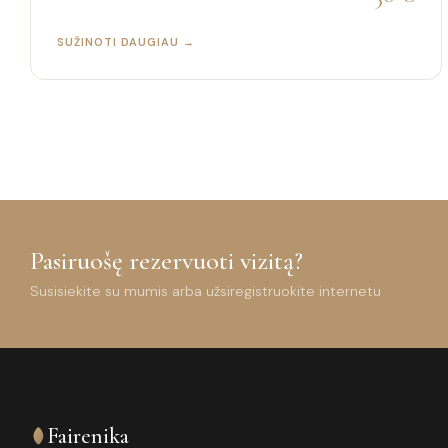
SUŽINOTI DAUGIAU →
Pasiruošę rezervuoti vizitą?
Susisiekite su mumis arba užsiregistruokite internetu
Fairenika