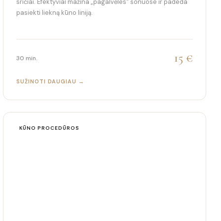
sričiai. Efektyviai mažina „pagalvėles" šonuose ir padeda
pasiekti liekną kūno liniją.
15 €
30 min.
SUŽINOTI DAUGIAU →
KŪNO PROCEDŪROS