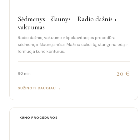
Sėdmenys + šlaunys – Radio dažnis +
vakuumas
Radio dažnio, vakuumo ir lipokavitacijos procedūra
sėdmenų ir šlaunų sričiai. Mažina celiulitą, stangrina odą ir
formuoja kūno kontūrus.
20 €
60 min.
SUŽINOTI DAUGIAU →
KŪNO PROCEDŪROS