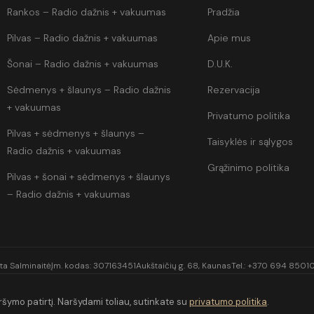
Rankos – Radio dažnis + vakuumas
Pradžia
Pilvas – Radio dažnis + vakuumas
Apie mus
Šonai – Radio dažnis + vakuumas
D.U.K.
Sėdmenys + šlaunys – Radio dažnis
Rezervacija
+ vakuumas
Privatumo politika
Pilvas + sėdmenys + šlaunys –
Taisyklės ir sąlygos
Radio dažnis + vakuumas
Grąžinimo politika
Pilvas + šonai + sėdmenys + šlaunys
– Radio dažnis + vakuumas
ta Salminaitė
Įm. kodas: 307163451
Aukštaičių g. 68, Kaunas
Tel.:
+370 694 8501
šymo patirtį. Naršydami toliau, sutinkate su
privatumo politika
.
© 2026 Fairenika. Visos teisės saugomos.