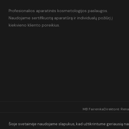
Profesionalios aparatinės kosmetologijos paslaugos.
Naudojame sertifikuotą aparatūrą ir individualų požiūrį į
kiekvieno kliento poreikius.
MB Fairenika
Direktorė: Rena
Šioje svetainėje naudojame slapukus, kad užtikrintume geriausią nar