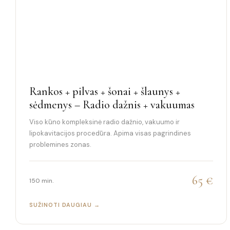
Rankos + pilvas + šonai + šlaunys +
sėdmenys – Radio dažnis + vakuumas
Viso kūno kompleksinė radio dažnio, vakuumo ir
lipokavitacijos procedūra. Apima visas pagrindines
problemines zonas.
65 €
150 min.
SUŽINOTI DAUGIAU →