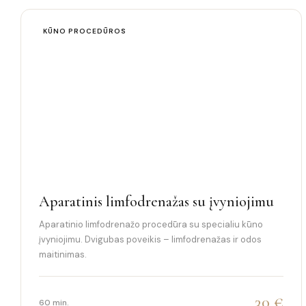
KŪNO PROCEDŪROS
Aparatinis limfodrenažas su įvyniojimu
Aparatinio limfodrenažo procedūra su specialiu kūno
įvyniojimu. Dvigubas poveikis – limfodrenažas ir odos
maitinimas.
30 €
60 min.