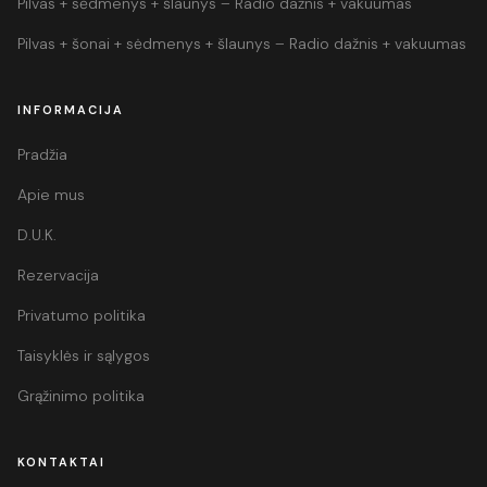
Pilvas + sėdmenys + šlaunys – Radio dažnis + vakuumas
Pilvas + šonai + sėdmenys + šlaunys – Radio dažnis + vakuumas
INFORMACIJA
Pradžia
Apie mus
D.U.K.
Rezervacija
Privatumo politika
Taisyklės ir sąlygos
Grąžinimo politika
KONTAKTAI