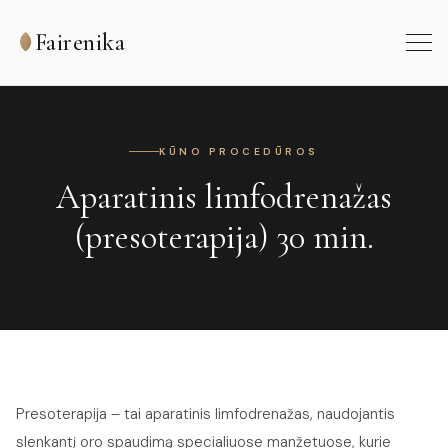
Fairenika
KŪNO PROCEDŪROS
Aparatinis limfodrenažas
(presoterapija) 30 min.
Presoterapija – tai aparatinis limfodrenažas, naudojantis
slenkantį oro spaudimą specialiuose manžetuose, kurie