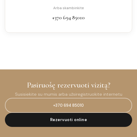
Arba skambinkite
+370 694 85010
Pasiruošę rezervuoti vizitą?
Susisiekite su mumis arba užsiregistruokite internetu
+370 694 85010
Rezervuoti online