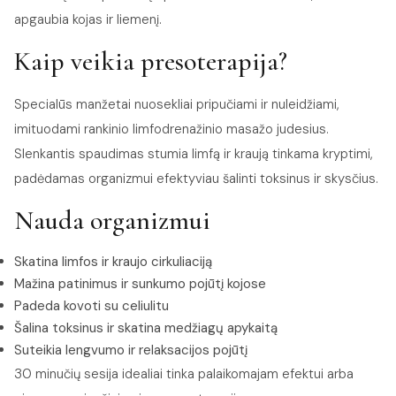
apgaubia kojas ir liemenį.
Kaip veikia presoterapija?
Specialūs manžetai nuosekliai pripučiami ir nuleidžiami,
imituodami rankinio limfodrenažinio masažo judesius.
Slenkantis spaudimas stumia limfą ir kraują tinkama kryptimi,
padėdamas organizmui efektyviau šalinti toksinus ir skysčius.
Nauda organizmui
Skatina limfos ir kraujo cirkuliaciją
Mažina patinimus ir sunkumo pojūtį kojose
Padeda kovoti su celiulitu
Šalina toksinus ir skatina medžiagų apykaitą
Suteikia lengvumo ir relaksacijos pojūtį
30 minučių sesija idealiai tinka palaikomajam efektui arba