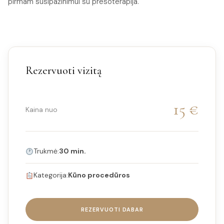
pirmam susipažinimui su presoterapija.
Rezervuoti vizitą
15 €
Kaina nuo
Trukmė:
30 min.
Kategorija:
Kūno procedūros
REZERVUOTI DABAR