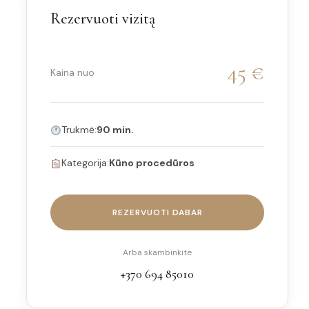
Rezervuoti vizitą
45 €
Kaina nuo
Trukmė:
90 min.
Kategorija:
Kūno procedūros
REZERVUOTI DABAR
Arba skambinkite
+370 694 85010