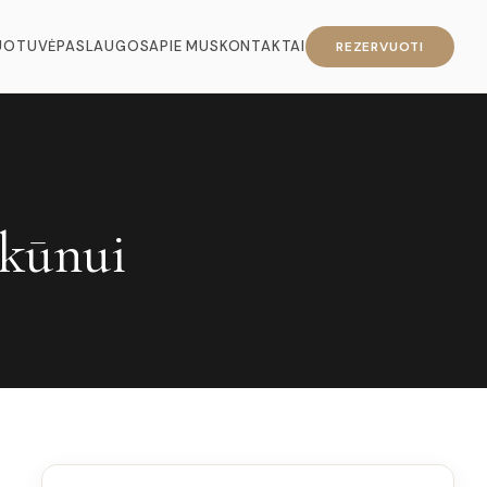
UOTUVĖ
PASLAUGOS
APIE MUS
KONTAKTAI
REZERVUOTI
 kūnui