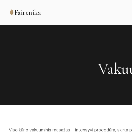
Fairenika
Vakuu
Viso kūno vakuuminis masažas – intensyvi procedūra, skirta pager