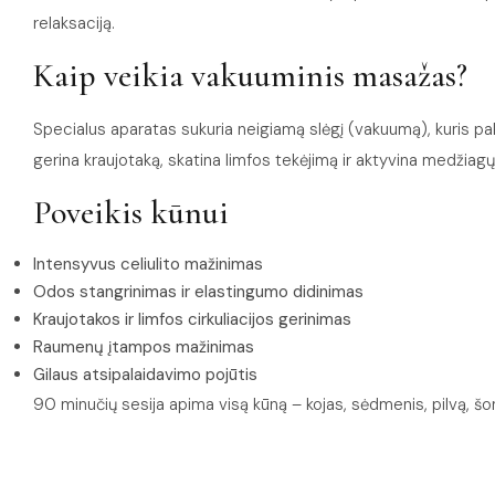
relaksaciją.
Kaip veikia vakuuminis masažas?
Specialus aparatas sukuria neigiamą slėgį (vakuumą), kuris pa
gerina kraujotaką, skatina limfos tekėjimą ir aktyvina medžiagų
Poveikis kūnui
Intensyvus celiulito mažinimas
Odos stangrinimas ir elastingumo didinimas
Kraujotakos ir limfos cirkuliacijos gerinimas
Raumenų įtampos mažinimas
Gilaus atsipalaidavimo pojūtis
90 minučių sesija apima visą kūną – kojas, sėdmenis, pilvą, šo