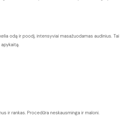
kelia odą ir poodį, intensyviai masažuodamas audinius. Tai
 apykaitą.
nus ir rankas. Procedūra neskausminga ir maloni.