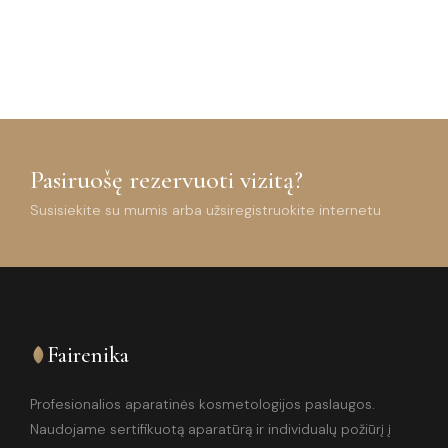
Pasiruošę rezervuoti vizitą?
Susisiekite su mumis arba užsiregistruokite internetu
Fairenika
Profesionalios aparatinės kosmetologijos paslaugos.
Naudojame sertifikuotą aparatūrą ir individualų požiūrį į