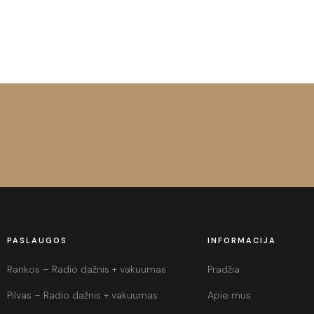
PASLAUGOS
INFORMACIJA
Rankos – Radio dažnis + vakuumas
Pradžia
Pilvas – Radio dažnis + vakuumas
Apie mus