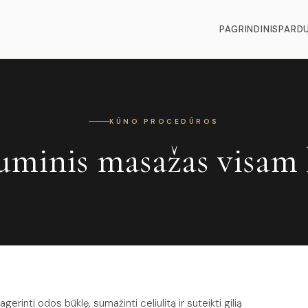
PAGRINDINIS
PARD
KŪNO PROCEDŪROS
minis masažas visam
inti odos būklę, sumažinti celiulitą ir suteikti gilią