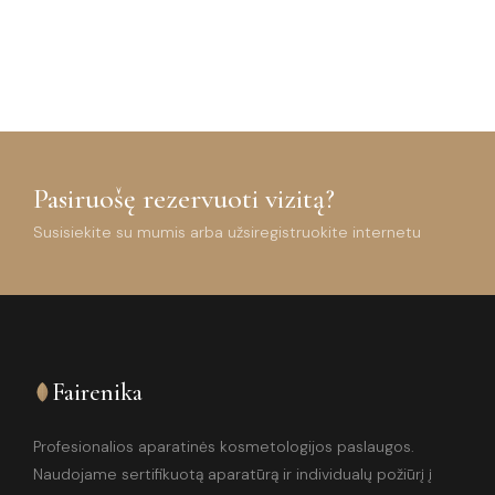
Pasiruošę rezervuoti vizitą?
Susisiekite su mumis arba užsiregistruokite internetu
Fairenika
Profesionalios aparatinės kosmetologijos paslaugos.
Naudojame sertifikuotą aparatūrą ir individualų požiūrį į