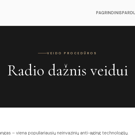
PAGRINDINIS
PARD
VEIDO PROCEDŪROS
Radio dažnis veidui
gas – viena populiariausių neinvazinių anti-aging technologijų.