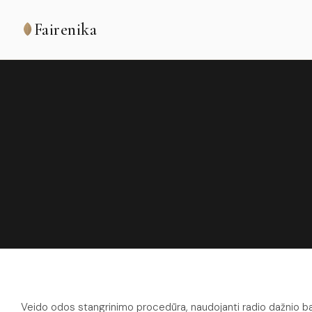
Fairenika
Veido odos stangrinimo procedūra, naudojanti radio dažnio ban