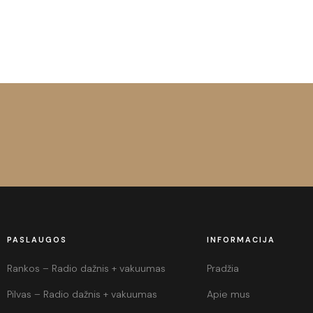
PASLAUGOS
INFORMACIJA
Rankos – Radio dažnis + vakuumas
Pradžia
Pilvas – Radio dažnis + vakuumas
Apie mus