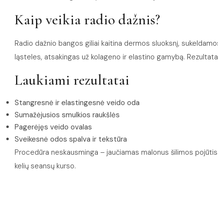
Kaip veikia radio dažnis?
Radio dažnio bangos giliai kaitina dermos sluoksnį, sukeldamos 
ląsteles, atsakingas už kolageno ir elastino gamybą. Rezultatas
Laukiami rezultatai
Stangresnė ir elastingesnė veido oda
Sumažėjusios smulkios raukšlės
Pagerėjęs veido ovalas
Sveikesnė odos spalva ir tekstūra
Procedūra neskausminga – jaučiamas malonus šilimos pojūtis.
kelių seansų kurso.