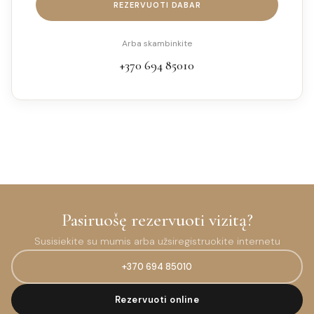
REZERVUOTI DABAR
Arba skambinkite
+370 694 85010
Pasiruošę rezervuoti vizitą?
Susisiekite su mumis arba užsiregistruokite internetu
+370 694 85010
Rezervuoti online