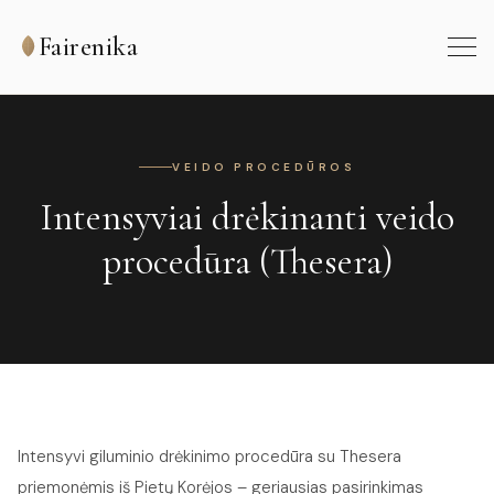
Fairenika
VEIDO PROCEDŪROS
Intensyviai drėkinanti veido
procedūra (Thesera)
Intensyvi giluminio drėkinimo procedūra su Thesera
priemonėmis iš Pietų Korėjos – geriausias pasirinkimas