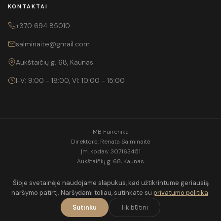
KONTAKTAI
+370 694 85010
salminaite@gmail.com
Aukštaičių g. 68, Kaunas
I-V: 9:00 - 18:00, VI: 10:00 - 15:00
MB Fairenika
Direktorė: Renata Salminaitė
Įm. kodas: 307163451
Aukštaičių g. 68, Kaunas
Tel.:
+370 694 85010
El. p.:
salminaite@gmail.com
Šioje svetainėje naudojame slapukus, kad užtikrintume geriausią
naršymo patirtį. Naršydami toliau, sutinkate su
privatumo politika
.
Sutinku
Tik būtini
© 2026 Fairenika. Visos teisės saugomos.